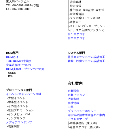
東天満パークビル
├語学教材
TEL 06-6809-1892(代表)
├館内放送
FAX 06-6809-1893
├株主総会･周年記念･表彰式
├留守番電話
├ラジオ番組・ラジオCM
├選挙カー
├CD・DVDプレス、プリント
└アナログ音源のデジタル化
第１スタジオ
第２スタジオ
BGM部門
システム部門
BGMとは
監視カメラシステム設計施工
TOC-BGMの特徴は
音響・映像システム設計施工
音楽著作権について
BGM演奏機・プランのご紹介
├USEN
└IMS
会社案内
プロモーション部門
企業理念
イベント/キャンペーン関連
企業ビジョン
├大型イベント
活動方針
├中小型イベント
会社情報
├その他イベント
沿革
├販促プロモーション
プライバシーポリシー
├インタビューCM
開示等の請求手続きのご案内
└サンプリング
アクセスマップ
メディアコンテンツ
├本社事務所（東天満）
├映像制作
└録音スタジオ（西天満）